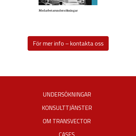
används.
Medarbetarundersökningar
Upplevelse
För att vår
För mer info – kontakta oss
hemsida ska
prestera så
bra som
möjligt under
ditt besök.
Om du nekar
UNDERSÖKNINGAR
de här
kakorna
KONSULTTJÄNSTER
kommer viss
OM TRANSVECTOR
funktionalitet
att försvinna
CASES