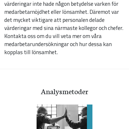
att hemsidan
värderingar inte hade någon betydelse varken för
över huvud
medarbetarnöjdhet eller lönsamhet. Däremot var
taget ska
det mycket viktigare att personalen delade
fungera.
värderingar med sina närmaste kollegor och chefer.
Kontakta oss om du vill veta mer om våra
medarbetarundersökningar och hur dessa kan
Statistik
kopplas till lönsamhet.
För att vi ska
kunna
förbättra
hemsidans
Analysmetoder
funktionalitet
och
uppbyggnad,
baserat på
hur hemsidan