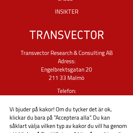
från
INSIKTER
hemsidan.
Marknadsföring
Genom att dela
Transvector Research & Consulting AB
med dig av dina
Adress:
intressen och ditt
Engelbrektsgatan 20
beteende när du
211 33 Malmö
surfar ökar du
chansen att få se
Telefon:
personligt
040-30 34 32
anpassat innehåll
0709-96 76 80
Vi bjuder på kakor! Om du tycker det är ok,
och erbjudanden.
klickar du bara på "Acceptera alla". Du kan
info@transvector.se
såklart välja vilken typ av kakor du vill ha genom
offert@transvector.se