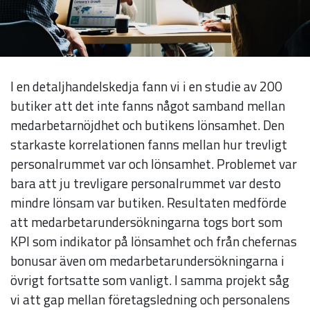
I en detaljhandelskedja fann vi i en studie av 200
butiker att det inte fanns något samband mellan
medarbetarnöjdhet och butikens lönsamhet. Den
starkaste korrelationen fanns mellan hur trevligt
personalrummet var och lönsamhet. Problemet var
bara att ju trevligare personalrummet var desto
mindre lönsam var butiken. Resultaten medförde
Nödvändiga
att medarbetarundersökningarna togs bort som
Dessa kakor
KPI som indikator på lönsamhet och från chefernas
går inte att
bonusar även om medarbetarundersökningarna i
välja bort. De
övrigt fortsatte som vanligt. I samma projekt såg
behövs för
vi att gap mellan företagsledning och personalens