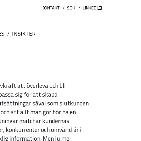
KONTAKT
SÖK
LINKED
ES
INSIKTER
vkraft att överleva och bli
assa sig för att skapa
utsättningar såväl som slutkunden
 och att allt man gör bör ha en
ättningar matchar kundernas
r, konkurrenter och omvärld är i
cklig information. Men ju mer