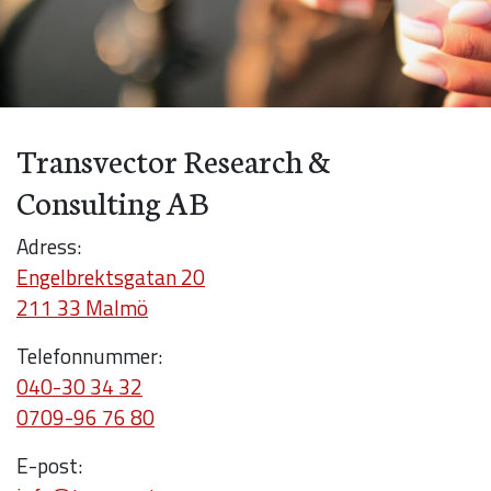
Transvector Research &
Consulting AB
Adress:
Engelbrektsgatan 20
211 33 Malmö
Nödvändiga
Telefonnummer:
Dessa kakor
040-30 34 32
går inte att
0709-96 76 80
välja bort. De
E-post:
behövs för