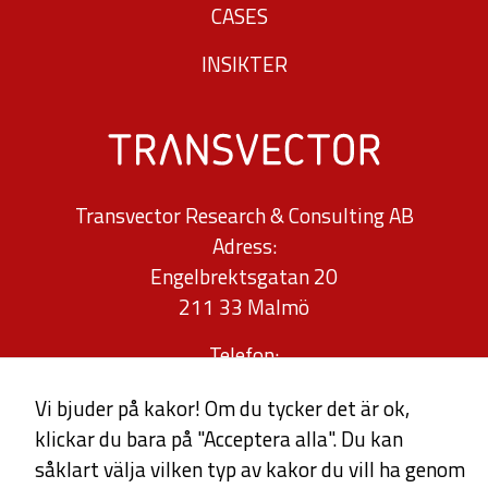
används.
CASES
INSIKTER
Upplevelse
För att vår
hemsida ska
prestera så
Transvector Research & Consulting AB
bra som
Adress:
möjligt under
Engelbrektsgatan 20
ditt besök.
211 33 Malmö
Om du nekar
de här
Telefon:
kakorna
040-30 34 32
Vi bjuder på kakor! Om du tycker det är ok,
kommer viss
0709-96 76 80
klickar du bara på "Acceptera alla". Du kan
funktionalitet
info@transvector.se
såklart välja vilken typ av kakor du vill ha genom
att försvinna