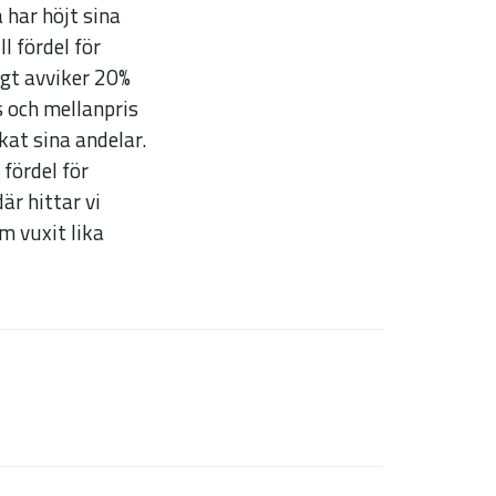
 har höjt sina
l fördel för
igt avviker 20%
s och mellanpris
at sina andelar.
 fördel för
är hittar vi
m vuxit lika