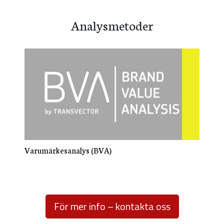
används.
Analysmetoder
Upplevelse
För att vår
hemsida ska
prestera så
bra som
möjligt under
ditt besök.
Om du nekar
Varumärkesanalys (BVA)
de här
kakorna
kommer viss
funktionalitet
För mer info – kontakta oss
att försvinna