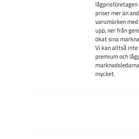
lågprisföretagen
priser mer än and
varumärken med l
upp, ner från gen
ökat sina markn
Vi kan alltså int
premium och lågpri
marknadsledarna,
mycket.