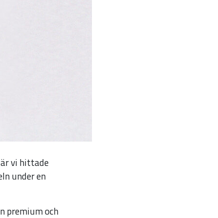
är vi hittade
eln under en
dan premium och