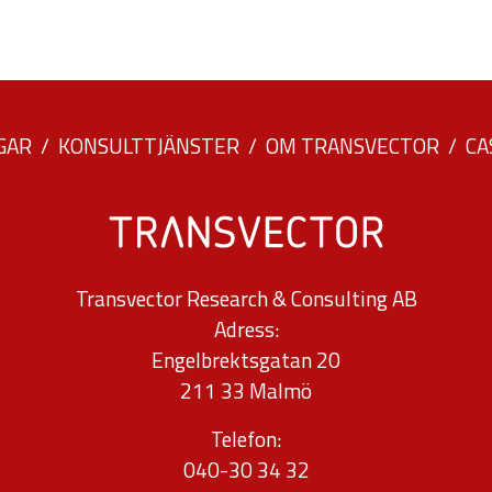
från
hemsidan.
Marknadsföring
GAR
KONSULTTJÄNSTER
OM TRANSVECTOR
CA
Genom att dela
med dig av dina
intressen och ditt
beteende när du
Transvector Research & Consulting AB
surfar ökar du
Adress:
chansen att få se
Engelbrektsgatan 20
personligt
211 33 Malmö
anpassat innehåll
och erbjudanden.
Telefon:
040-30 34 32