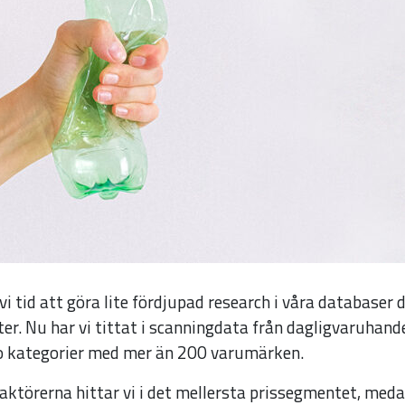
Nödvändiga
vi tid att göra lite fördjupad research i våra databaser d
Dessa kakor
ter. Nu har vi tittat i scanningdata från dagligvaruhand
går inte att
io kategorier med mer än 200 varumärken.
välja bort. De
behövs för
 aktörerna hittar vi i det mellersta prissegmentet, me