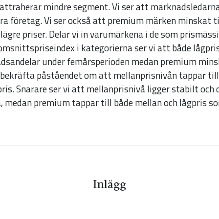
att hemsidan
 attraherar mindre segment. Vi ser att marknadsledarna
över huvud
ra företag. Vi ser också att premium märken minskat til
taget ska
ägre priser. Delar vi in varumärkena i de som prismäss
fungera.
omsnittspriseindex i kategorierna ser vi att både lågpri
adsandelar under femårsperioden medan premium minsk
e bekräfta påståendet om att mellanprisnivån tappar till
Statistik
s. Snarare ser vi att mellanprisnivå ligger stabilt och d
För att vi ska
 medan premium tappar till både mellan och lågpris so
kunna
förbättra
hemsidans
funktionalitet
och
Inlägg
uppbyggnad,
baserat på
hur hemsidan