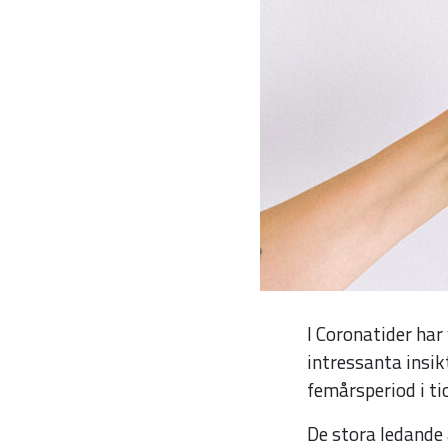
I Coronatider har 
intressanta insik
femårsperiod i t
De stora ledande