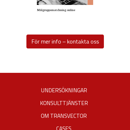
används.
Målgruppsmatchning online
Upplevelse
För att vår
För mer info – kontakta oss
hemsida ska
prestera så
bra som
möjligt under
ditt besök.
Om du nekar
UNDERSÖKNINGAR
de här
kakorna
KONSULTTJÄNSTER
kommer viss
OM TRANSVECTOR
funktionalitet
att försvinna
CASES