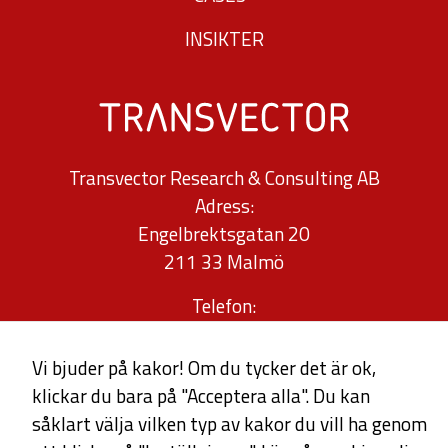
från
INSIKTER
hemsidan.
Marknadsföring
Genom att dela
Transvector Research & Consulting AB
med dig av dina
Adress:
intressen och ditt
Engelbrektsgatan 20
beteende när du
211 33 Malmö
surfar ökar du
chansen att få se
Telefon:
personligt
040-30 34 32
anpassat innehåll
0709-96 76 80
Vi bjuder på kakor! Om du tycker det är ok,
och erbjudanden.
klickar du bara på "Acceptera alla". Du kan
info@transvector.se
såklart välja vilken typ av kakor du vill ha genom
offert@transvector.se