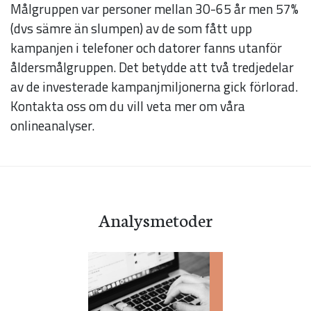
att hemsidan
Målgruppen var personer mellan 30-65 år men 57%
över huvud
(dvs sämre än slumpen) av de som fått upp
taget ska
kampanjen i telefoner och datorer fanns utanför
fungera.
åldersmålgruppen. Det betydde att två tredjedelar
av de investerade kampanjmiljonerna gick förlorad.
Kontakta oss om du vill veta mer om våra
Statistik
onlineanalyser.
För att vi ska
kunna
förbättra
hemsidans
Analysmetoder
funktionalitet
och
uppbyggnad,
baserat på
hur hemsidan