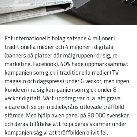
Ett internationellt bolag satsade 4 miljoner i
traditionella medier och 4 miljoner i digitala
(banners på platser där målgruppen rör sig, re-
marketing, Facebook). 40% hade uppmärksammat
kampanjen som gick i traditionella medier (TV,
magasin och dagspress) under 6 veckor, men ingen
kunde erinra sig kampanjen som gick under 8
Nödvändiga
veckor digitalt. Vårt uppdrag var bl.a. att gräva
Dessa kakor
vidare och se om mediebyråns utlovade träffbild
går inte att
stämde. Med hjälp av en panel på 30 000 svenskar
välja bort. De
och deras tillåtelse att följa deras skärmar under
behövs för
kampanjen såg vi att träffbilden blivit fel.