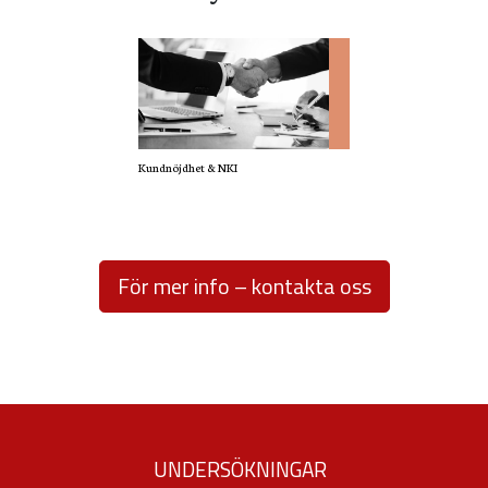
används.
Upplevelse
För att vår
hemsida ska
Kundnöjdhet & NKI
prestera så
bra som
möjligt under
För mer info – kontakta oss
ditt besök.
Om du nekar
de här
kakorna
kommer viss
funktionalitet
UNDERSÖKNINGAR
att försvinna