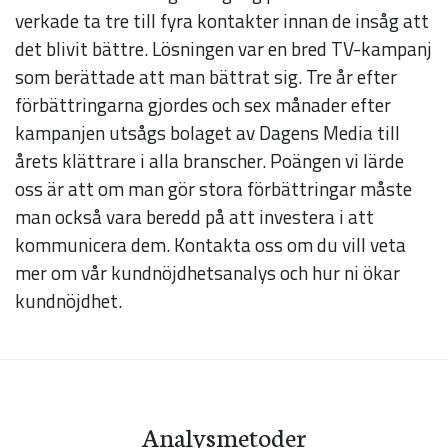
att hemsidan
verkade ta tre till fyra kontakter innan de insåg att
över huvud
det blivit bättre. Lösningen var en bred TV-kampanj
taget ska
som berättade att man bättrat sig. Tre år efter
fungera.
förbättringarna gjordes och sex månader efter
kampanjen utsågs bolaget av Dagens Media till
årets klättrare i alla branscher. Poängen vi lärde
Statistik
oss är att om man gör stora förbättringar måste
För att vi ska
man också vara beredd på att investera i att
kunna
kommunicera dem. Kontakta oss om du vill veta
förbättra
mer om vår kundnöjdhetsanalys och hur ni ökar
hemsidans
kundnöjdhet.
funktionalitet
och
uppbyggnad,
baserat på
hur hemsidan
Analysmetoder