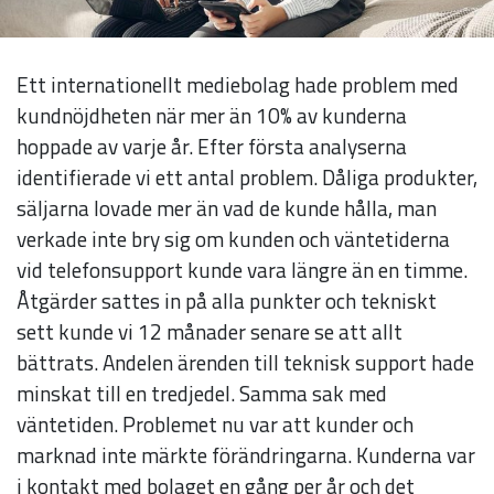
Ett internationellt mediebolag hade problem med
kundnöjdheten när mer än 10% av kunderna
hoppade av varje år. Efter första analyserna
identifierade vi ett antal problem. Dåliga produkter,
säljarna lovade mer än vad de kunde hålla, man
verkade inte bry sig om kunden och väntetiderna
vid telefonsupport kunde vara längre än en timme.
Åtgärder sattes in på alla punkter och tekniskt
sett kunde vi 12 månader senare se att allt
Nödvändiga
bättrats. Andelen ärenden till teknisk support hade
Dessa kakor
minskat till en tredjedel. Samma sak med
går inte att
väntetiden. Problemet nu var att kunder och
välja bort. De
marknad inte märkte förändringarna. Kunderna var
behövs för
i kontakt med bolaget en gång per år och det