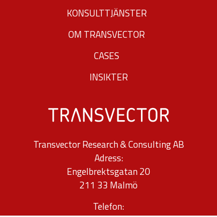
från
KONSULTTJÄNSTER
hemsidan.
OM TRANSVECTOR
CASES
Marknadsföring
Genom att dela
INSIKTER
med dig av dina
intressen och ditt
beteende när du
surfar ökar du
Transvector Research & Consulting AB
chansen att få se
Adress:
personligt
Engelbrektsgatan 20
anpassat innehåll
211 33 Malmö
och erbjudanden.
Telefon: