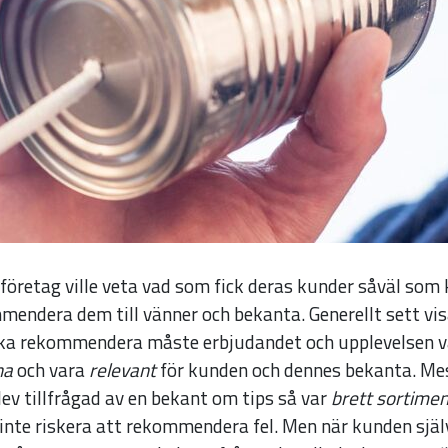
sföretag ville veta vad som fick deras kunder såväl so
Nödvändiga
mendera dem till vänner och bekanta. Generellt sett vi
Dessa kakor
ska rekommendera måste erbjudandet och upplevelsen 
går inte att
na
och vara
relevant
för kunden och dennes bekanta. Mes
välja bort. De
ev tillfrågad av en bekant om tips så var
brett sortimen
behövs för
e inte riskera att rekommendera fel. Men när kunden själ