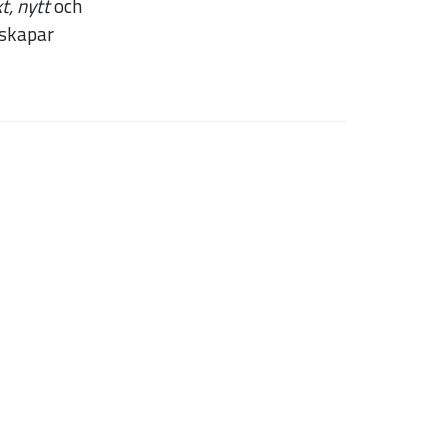
t, nytt
och
 skapar