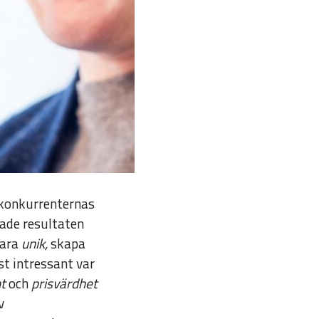
m konkurrenternas
sade resultaten
vara
unik,
skapa
t intressant var
t
och
prisvärdhet
v