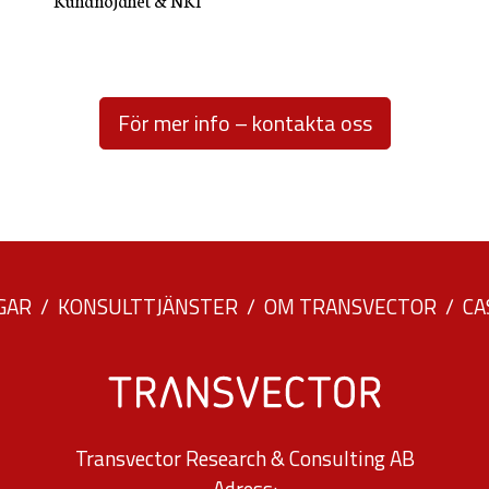
Kundnöjdhet & NKI
används.
Upplevelse
För mer info – kontakta oss
För att vår
hemsida ska
prestera så
bra som
möjligt under
ditt besök.
GAR
KONSULTTJÄNSTER
OM TRANSVECTOR
CA
Om du nekar
de här
kakorna
kommer viss
funktionalitet
Transvector Research & Consulting AB
att försvinna
Adress: