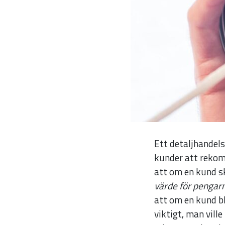
Ett detaljhandel
kunder att rekom
att om en kund 
värde för pengar
att om en kund bl
viktigt, man vill