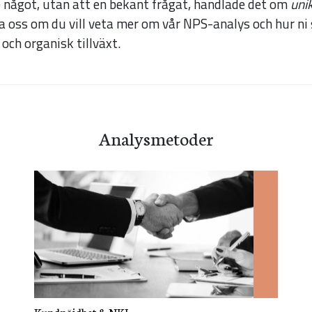
ågot, utan att en bekant frågat, handlade det om
unik
att hemsidan
a oss om du vill veta mer om vår NPS-analys och hur ni
över huvud
ch organisk tillväxt.
taget ska
fungera.
Statistik
Analysmetoder
För att vi ska
kunna
förbättra
hemsidans
funktionalitet
och
uppbyggnad,
baserat på
hur hemsidan