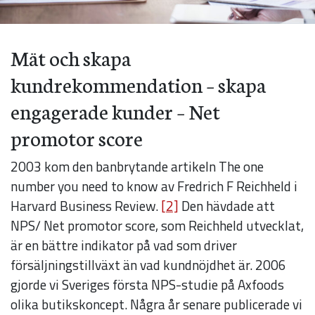
Mät och skapa
kundrekommendation – skapa
engagerade kunder – Net
promotor score
2003 kom den banbrytande artikeln The one
number you need to know av Fredrich F Reichheld i
Harvard Business Review.
[2]
Den hävdade att
Nödvändiga
NPS/ Net promotor score, som Reichheld utvecklat,
Dessa kakor
är en bättre indikator på vad som driver
går inte att
försäljningstillväxt än vad kundnöjdhet är. 2006
välja bort. De
gjorde vi Sveriges första NPS-studie på Axfoods
behövs för
olika butikskoncept. Några år senare publicerade vi