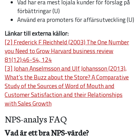
Vad har era mest lojala kunder för förslag på
från
förbättringar (U)
hemsidan.
Använd era promoters för affärsutveckling (U)
Länkar till externa källor:
Marknadsföring
[2] Frederick F Reichheld (2003) The One Number
Genom att dela
you Need to Grow Harvard business review
med dig av dina
81(12):46-54, 124
intressen och ditt
[3] Johan Anselmsson and Ulf Johansson (2013),
beteende när du
What’s the Buzz about the Store? A Comparative
surfar ökar du
Study of the Sources of Word of Mouth and
chansen att få se
Customer Satisfaction and their Relationships
personligt
with Sales Growth
anpassat innehåll
NPS-analys FAQ
och erbjudanden.
Vad är ett bra NPS-värde?