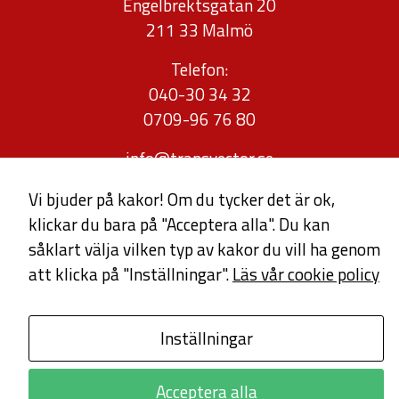
Engelbrektsgatan 20
211 33 Malmö
Telefon:
040-30 34 32
0709-96 76 80
info@transvector.se
offert@transvector.se
Vi bjuder på kakor! Om du tycker det är ok,
klickar du bara på "Acceptera alla". Du kan
Linked
såklart välja vilken typ av kakor du vill ha genom
att klicka på "Inställningar".
Läs vår cookie policy
Inställningar
Acceptera alla