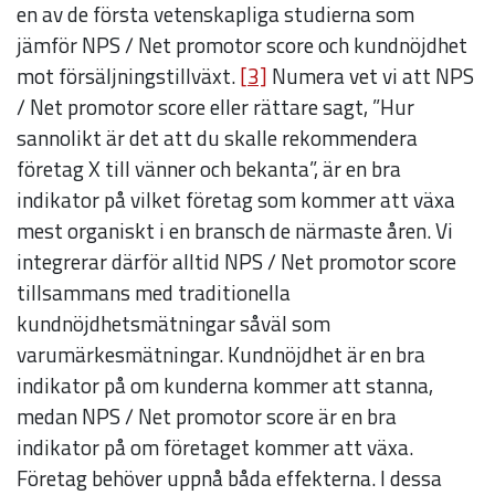
att hemsidan
en av de första vetenskapliga studierna som
över huvud
jämför NPS / Net promotor score och kundnöjdhet
taget ska
mot försäljningstillväxt.
[3]
Numera vet vi att NPS
fungera.
/ Net promotor score eller rättare sagt, ”Hur
sannolikt är det att du skalle rekommendera
företag X till vänner och bekanta”, är en bra
Statistik
indikator på vilket företag som kommer att växa
För att vi ska
mest organiskt i en bransch de närmaste åren. Vi
kunna
integrerar därför alltid NPS / Net promotor score
förbättra
tillsammans med traditionella
hemsidans
kundnöjdhetsmätningar såväl som
funktionalitet
varumärkesmätningar. Kundnöjdhet är en bra
och
indikator på om kunderna kommer att stanna,
uppbyggnad,
medan NPS / Net promotor score är en bra
baserat på
indikator på om företaget kommer att växa.
hur hemsidan
Företag behöver uppnå båda effekterna. I dessa