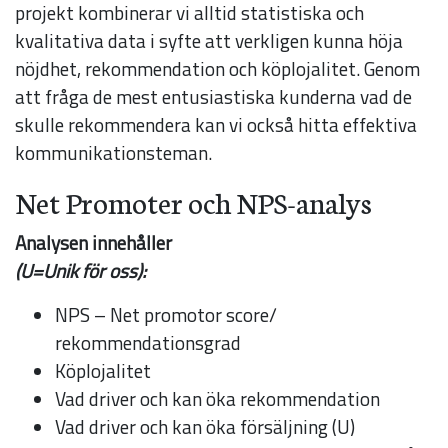
projekt kombinerar vi alltid statistiska och
används.
kvalitativa data i syfte att verkligen kunna höja
nöjdhet, rekommendation och köplojalitet. Genom
Upplevelse
att fråga de mest entusiastiska kunderna vad de
För att vår
skulle rekommendera kan vi också hitta effektiva
hemsida ska
kommunikationsteman.
prestera så
Net Promoter och NPS-analys
bra som
möjligt under
Analysen innehåller
ditt besök.
(U=Unik för oss):
Om du nekar
NPS – Net promotor score/
de här
rekommendationsgrad
kakorna
Köplojalitet
kommer viss
Vad driver och kan öka rekommendation
funktionalitet
Vad driver och kan öka försäljning (U)
att försvinna